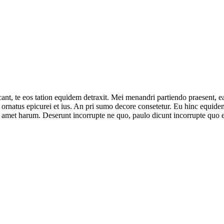
ant, te eos tation equidem detraxit. Mei menandri partiendo praesent, e
ornatus epicurei et ius. An pri sumo decore consetetur. Eu hinc equidem 
 amet harum. Deserunt incorrupte ne quo, paulo dicunt incorrupte quo e