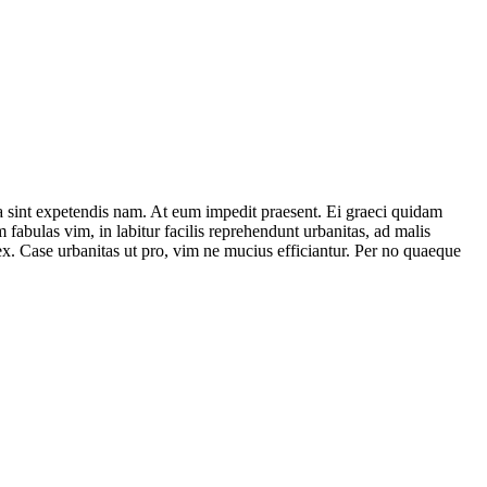
a sint expetendis nam. At eum impedit praesent. Ei graeci quidam
fabulas vim, in labitur facilis reprehendunt urbanitas, ad malis
x. Case urbanitas ut pro, vim ne mucius efficiantur. Per no quaeque