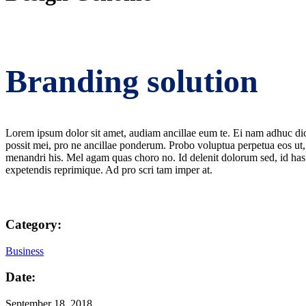
Branding solution
Lorem ipsum dolor sit amet, audiam ancillae eum te. Ei nam adhuc dic
possit mei, pro ne ancillae ponderum. Probo voluptua perpetua eos ut, 
menandri his. Mel agam quas choro no. Id delenit dolorum sed, id has
expetendis reprimique. Ad pro scri tam imper at.
Category:
Business
Date:
September 18, 2018