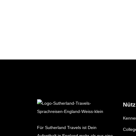
Nütz
Kennen
Für Sutherland Travels ist Dein
Colleg
Aufenthalt in England mehr als nur eine