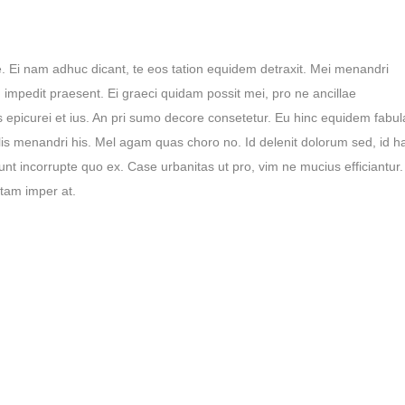
. Ei nam adhuc dicant, te eos tation equidem detraxit. Mei menandri
impedit praesent. Ei graeci quidam possit mei, pro ne ancillae
epicurei et ius. An pri sumo decore consetetur. Eu hinc equidem fabul
malis menandri his. Mel agam quas choro no. Id delenit dolorum sed, id h
t incorrupte quo ex. Case urbanitas ut pro, vim ne mucius efficiantur.
tam imper at.