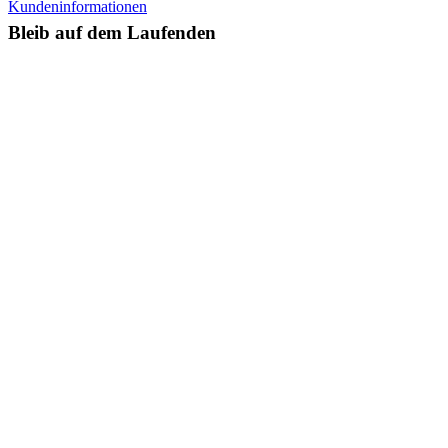
Kundeninformationen
Bleib auf dem Laufenden
Facebook
Instagram
Bewerte uns bei Google
© Copyright Sutherland Travels 2021