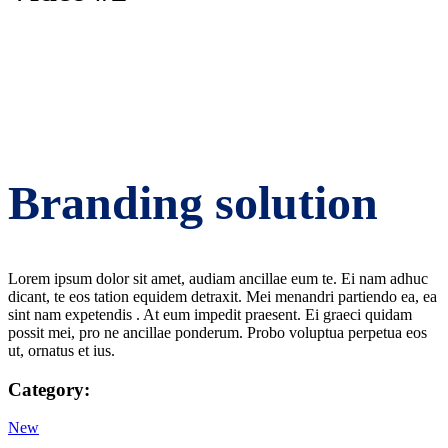
Branding solution
Lorem ipsum dolor sit amet, audiam ancillae eum te. Ei nam adhuc
dicant, te eos tation equidem detraxit. Mei menandri partiendo ea, ea
sint nam expetendis . At eum impedit praesent. Ei graeci quidam
possit mei, pro ne ancillae ponderum. Probo voluptua perpetua eos
ut, ornatus et ius.
Category:
New